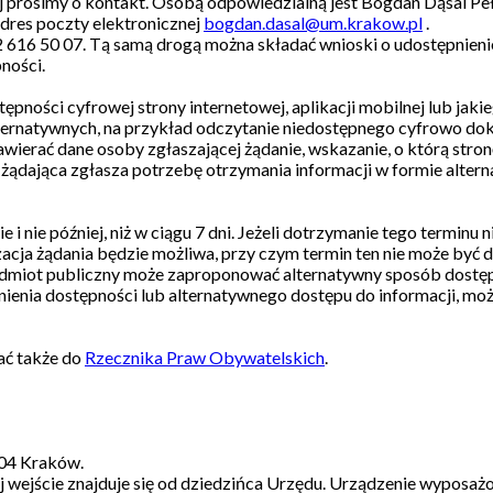
 prosimy o kontakt. Osobą odpowiedzialną jest Bogdan Dąsal P
res poczty elektronicznej
bogdan.dasal@um.krakow.pl
.
 616 50 07. Tą samą drogą można składać wnioski o udostępnienie
ności.
ności cyfrowej strony internetowej, aplikacji mobilnej lub jakie
ternatywnych, na przykład odczytanie niedostępnego cyfrowo dok
awierać dane osoby zgłaszającej żądanie, wskazanie, o którą stron
 żądająca zgłasza potrzebę otrzymania informacji w formie alter
 nie później, niż w ciągu 7 dni. Jeżeli dotrzymanie tego terminu ni
acja żądania będzie możliwa, przy czym termin ten nie może być d
 podmiot publiczny może zaproponować alternatywny sposób dostęp
ienia dostępności lub alternatywnego dostępu do informacji, moż
ać także do
Rzecznika Praw Obywatelskich
.
004 Kraków.
j wejście znajduje się od dziedzińca Urzędu. Urządzenie wyposaż