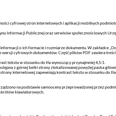
ności cyfrowej stron internetowych i aplikacji mobilnych podmio
tynu Informacji Publicznej oraz serwisów społecznościowych Urz
nformacji o ich formacie i rozmiarze dokumentu. W zakładce „Do
e wersji cyfrowych dokumentów. Część plików PDF zawiera treści
ast tekstu w stosunku do tła wynoszący przynajmniej 4,5:1.
dostępna z górnej belki strony zlokalizowanej powyżej paska głów
 strony internetowej zapewniają kontrast tekstu w stosunku do t
orządzono na podstawie samooceny przeprowadzonej przez podmio
 skrótów klawiaturowych.