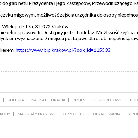
dnio do gabinetu Prezydenta i jego Zastępców, Przewodniczącego Ra
ęzyku migowym, możliwość zejścia urzędnika do osoby niepełnos
. Wielopole 17a, 31-072 Kraków.
 niepełnosprawnych. Dostępny jest schodołaz. Możliwość zejścia 
udynkiem wyznaczono 2 miejsca postojowe dla osób niepełnospra
dresem:
https://www.bip.krakow.pl/?dok_id=115533
W
KULTURA
NAUKA I EDUKACJA
BIZNES
SPORT I ZDROWIE
BUD
TRONY
MATERIAŁY PRASOWE
O PROJEKCIE
OPRACOWANIA
STRO