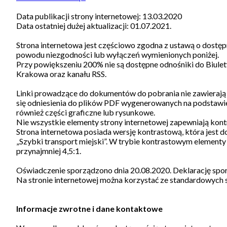
Data publikacji strony internetowej: 13.03.2020
Data ostatniej dużej aktualizacji: 01.07.2021.
Strona internetowa jest częściowo zgodna z ustawą o dostęp
powodu niezgodności lub wyłączeń wymienionych poniżej.
Przy powiększeniu 200% nie są dostępne odnośniki do Biule
Krakowa oraz kanału RSS.
Linki prowadzące do dokumentów do pobrania nie zawierają i
się odniesienia do plików PDF wygenerowanych na podstawi
również części graficzne lub rysunkowe.
Nie wszystkie elementy strony internetowej zapewniają kontr
Strona internetowa posiada wersję kontrastową, która jest 
„Szybki transport miejski”. W trybie kontrastowym elementy
przynajmniej 4,5:1.
Oświadczenie sporządzono dnia 20.08.2020. Deklarację sp
Na stronie internetowej można korzystać ze standardowych
Informacje zwrotne i dane kontaktowe