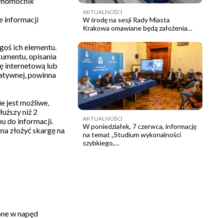
ełnomocnik
AKTUALNOŚCI
 informacji
W środę na sesji Rady Miasta
Krakowa omawiane będą założenia…
goś ich elementu.
umentu, opisania
ę internetową lub
natywnej, powinna
e jest możliwe,
łuższy niż 2
AKTUALNOŚCI
u do informacji.
W poniedziałek, 7 czerwca, informację
na złożyć skargę na
na temat „Studium wykonalności
szybkiego,…
one w napęd