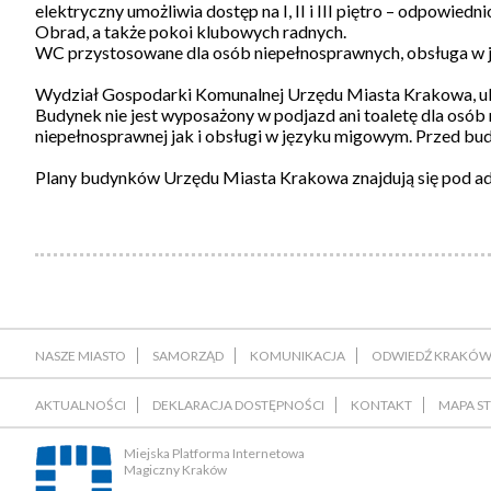
elektryczny umożliwia dostęp na I, II i III piętro – odpowie
Obrad, a także pokoi klubowych radnych.
WC przystosowane dla osób niepełnosprawnych, obsługa w j
Wydział Gospodarki Komunalnej Urzędu Miasta Krakowa, ul
Budynek nie jest wyposażony w podjazd ani toaletę dla osób
niepełnosprawnej jak i obsługi w języku migowym. Przed b
Plany budynków Urzędu Miasta Krakowa znajdują się pod a
NASZE MIASTO
SAMORZĄD
KOMUNIKACJA
ODWIEDŹ KRAKÓ
AKTUALNOŚCI
DEKLARACJA DOSTĘPNOŚCI
KONTAKT
MAPA S
Miejska Platforma Internetowa
Magiczny Kraków