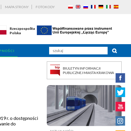
MAPA STRONY
FOTOKODY
Rzeczpospolita
Polska
PNOŚCI
BIULETYN INFORMACJI
PUBLICZNEJ MIASTA KRAKOWA
19 r. o dostępności
wanie do