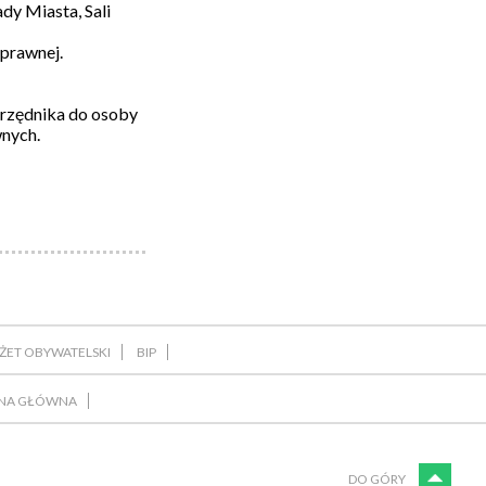
dy Miasta, Sali
prawnej.
urzędnika do osoby
wnych.
ŻET OBYWATELSKI
BIP
NA GŁÓWNA
DO GÓRY