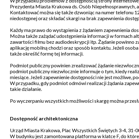
W przypadku problemów z dostępnością strony internetowej
Prezydenta Miasta Krakowa ds. Osób Niepełnosprawnych, ad
Kontaktować można się także dzwoniąc na numer telefonu 12
niedostępnej oraz składać skargi na brak zapewnienia dostęp
Każdy ma prawo do wystąpienia z żądaniem zapewnienia dostęp
Można także zażądać udostępnienia informacji w formach al
zawartości filmu bez audiodeskrypcji itp. Żądanie powinno z
aplikację mobilną chodzi oraz sposób kontaktu. Jeżeli osoba
także określić formę tej informacji.
Podmiot publiczny powinien zrealizować żądanie niezwłocznie i
podmiot publiczny niezwłocznie informuje o tym, kiedy realiz
miesiące. Jeżeli zapewnienie dostępności nie jest możliwe,
W przypadku, gdy podmiot odmówi realizacji żądania zapewn
takie działanie.
Po wyczerpaniu wszystkich możliwości skargę można przesł
Dostępność architektoniczna
Urząd Miasta Krakowa, Plac Wszystkich Świętych 3-4, 31-
W budynku jest zamontowana platforma w klatce F, do które